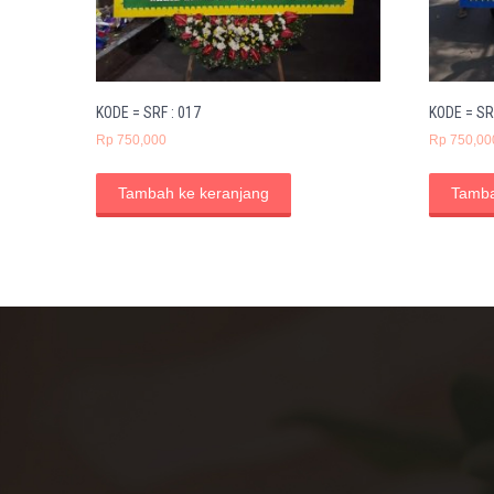
KODE = SRF : 017
KODE = SR
Rp
750,000
Rp
750,00
Tambah ke keranjang
Tamba