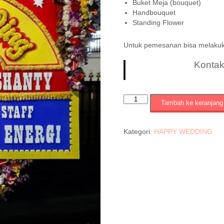
Buket Meja (bouquet)
Handbouquet
Standing Flower
Untuk pemesanan bisa melaku
Konta
Kuantitas
Tambah ke keranjang
KODE
=
SRF
Kategori:
HAPPY WEDDING
:
059