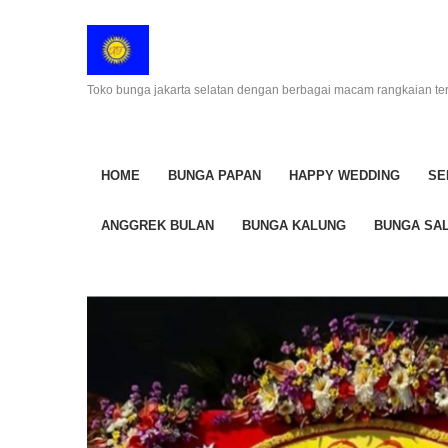
Toko bunga jakarta selatan dengan berbagai macam rangkaian te
HOME
BUNGA PAPAN
HAPPY WEDDING
SE
ANGGREK BULAN
BUNGA KALUNG
BUNGA SAL