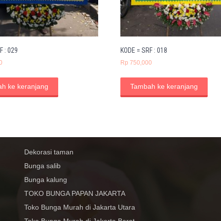
F : 029
KODE = SRF : 018
0
Rp
750,000
h ke keranjang
Tambah ke keranjang
Dekorasi taman
Bunga salib
Bunga kalung
TOKO BUNGA PAPAN JAKARTA
Toko Bunga Murah di Jakarta Utara