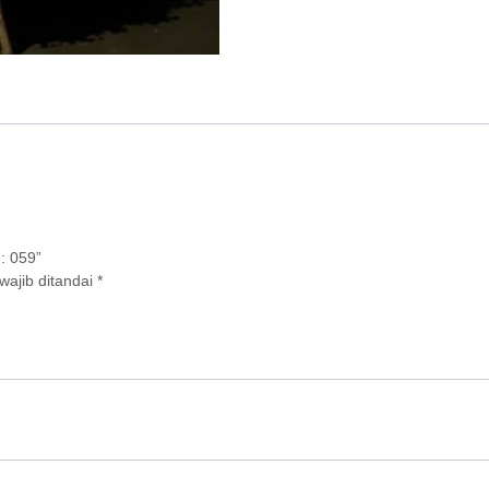
: 059”
wajib ditandai
*