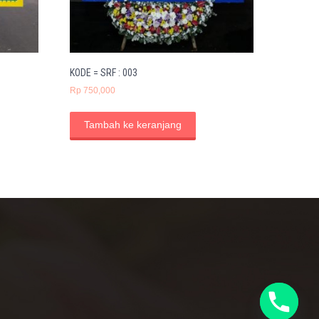
KODE = SRF : 003
Rp
750,000
Tambah ke keranjang
y
t
a
h