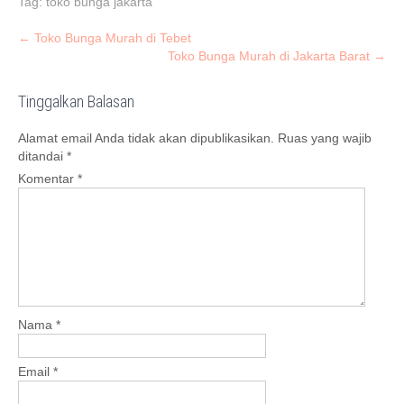
Tag:
toko bunga jakarta
Post
←
Toko Bunga Murah di Tebet
Toko Bunga Murah di Jakarta Barat
→
navigation
Tinggalkan Balasan
Alamat email Anda tidak akan dipublikasikan.
Ruas yang wajib
ditandai
*
Komentar
*
Nama
*
Email
*