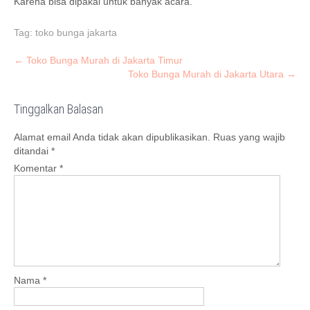
Karena bisa dipakai untuk banyak acara.
Tag:
toko bunga jakarta
Post
←
Toko Bunga Murah di Jakarta Timur
Toko Bunga Murah di Jakarta Utara
→
navigation
Tinggalkan Balasan
Alamat email Anda tidak akan dipublikasikan.
Ruas yang wajib
ditandai
*
Komentar
*
Nama
*