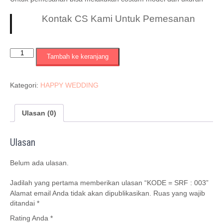
Kontak CS Kami Untuk Pemesanan
Kuantitas
Tambah ke keranjang
KODE
=
SRF
Kategori:
HAPPY WEDDING
:
003
Ulasan (0)
Ulasan
Belum ada ulasan.
Jadilah yang pertama memberikan ulasan “KODE = SRF : 003”
Alamat email Anda tidak akan dipublikasikan.
Ruas yang wajib
ditandai
*
Rating Anda
*