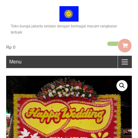
Toko bunga jakarta selatan dengan berbagai macam rangkaian
terbaik
Rp 0
Menu