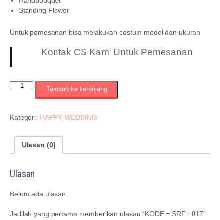
Handbouquet
Standing Flower
Untuk pemesanan bisa melakukan costum model dan ukuran
Kontak CS Kami Untuk Pemesanan
Kuantitas
Tambah ke keranjang
KODE
=
SRF
Kategori:
HAPPY WEDDING
:
017
Ulasan (0)
Ulasan
Belum ada ulasan.
Jadilah yang pertama memberikan ulasan “KODE = SRF : 017”