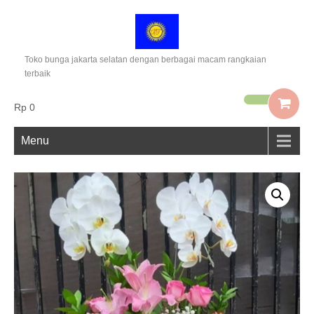
Toko bunga jakarta selatan dengan berbagai macam rangkaian
terbaik
Rp 0
Menu