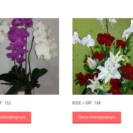
F : 152
KODE = SRF : 168
selengkapnya
Baca selengkapnya