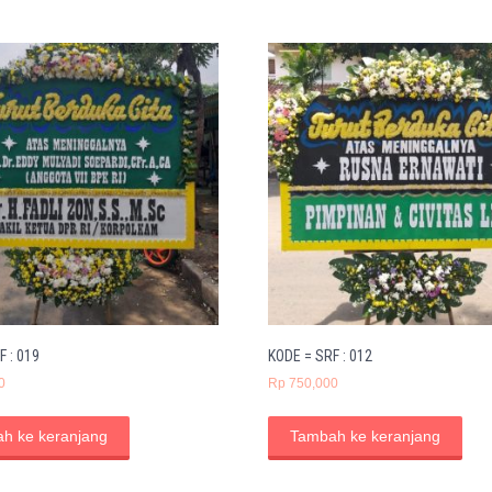
F : 019
KODE = SRF : 012
0
Rp
750,000
h ke keranjang
Tambah ke keranjang