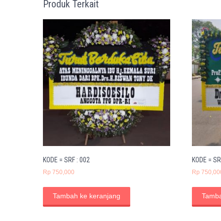
Produk Terkait
KODE = SRF : 002
KODE = SR
Rp
750,000
Rp
750,00
Tambah ke keranjang
Tamba