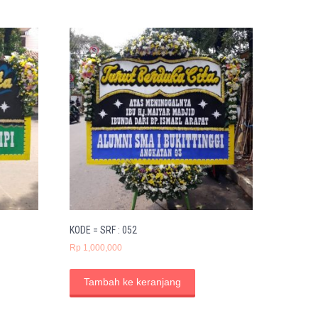
KODE = SRF : 052
Rp
1,000,000
Tambah ke keranjang