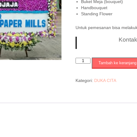
Buket Meja (bouquet)
Handbouquet
Standing Flower
Untuk pemesanan bisa melaku
Konta
Kuantitas
Tambah ke keranjang
KODE
=
SRF
Kategori:
DUKA CITA
:
110