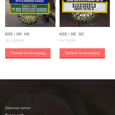
KODE = SRF : 042
KODE = SRF : 002
Rp
1,000,000
Rp
750,000
Tambah ke keranjang
Tambah ke keranjang
Dekorasi taman
Bunga salib