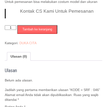
Untuk pemesanan bisa melakukan costum model dan ukuran
Kontak CS Kami Untuk Pemesanan
Kuantitas
Tambah ke keranjang
KODE
=
SRF
Kategori:
DUKA CITA
:
046
Ulasan (0)
Ulasan
Belum ada ulasan.
Jadilah yang pertama memberikan ulasan “KODE = SRF : 046”
Alamat email Anda tidak akan dipublikasikan.
Ruas yang wajib
ditandai
*
Rating Anda
*