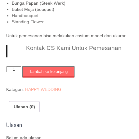
Bunga Papan (Steek Werk)
Buket Meja (bouquet)
Handbouquet
Standing Flower
Untuk pemesanan bisa melakukan costum model dan ukuran
Kontak CS Kami Untuk Pemesanan
Kuantitas
Tambah ke keranjang
KODE
=
SRF
Kategori:
HAPPY WEDDING
:
061
Ulasan (0)
Ulasan
Belum ada ulasan.