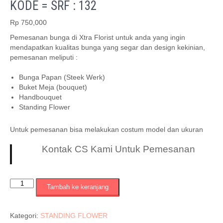
KODE = SRF : 132
Rp
750,000
Pemesanan bunga di Xtra Florist untuk anda yang ingin
mendapatkan kualitas bunga yang segar dan design kekinian,
pemesanan meliputi :
Bunga Papan (Steek Werk)
Buket Meja (bouquet)
Handbouquet
Standing Flower
Untuk pemesanan bisa melakukan costum model dan ukuran
Kontak CS Kami Untuk Pemesanan
Kuantitas
Tambah ke keranjang
KODE
=
SRF
Kategori:
STANDING FLOWER
: