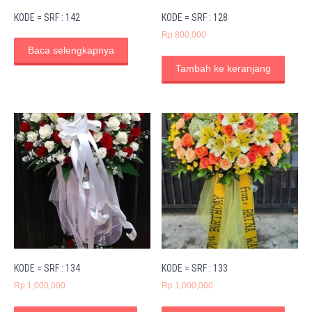
KODE = SRF : 142
KODE = SRF : 128
Rp
800,000
Baca selengkapnya
Tambah ke keranjang
KODE = SRF : 134
KODE = SRF : 133
Rp
1,000,000
Rp
1,000,000