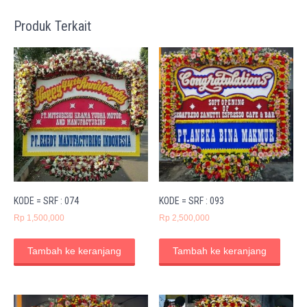
Produk Terkait
KODE = SRF : 074
KODE = SRF : 093
Rp
1,500,000
Rp
2,500,000
Tambah ke keranjang
Tambah ke keranjang