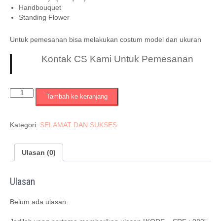
Handbouquet
Standing Flower
Untuk pemesanan bisa melakukan costum model dan ukuran
Kontak CS Kami Untuk Pemesanan
Kuantitas
Tambah ke keranjang
KODE
=
SRF
Kategori:
SELAMAT DAN SUKSES
:
089
Ulasan (0)
Ulasan
Belum ada ulasan.