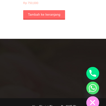
Rp
750,000
Tambah ke keranjang
y
t
a
h
c
e
d
i
H