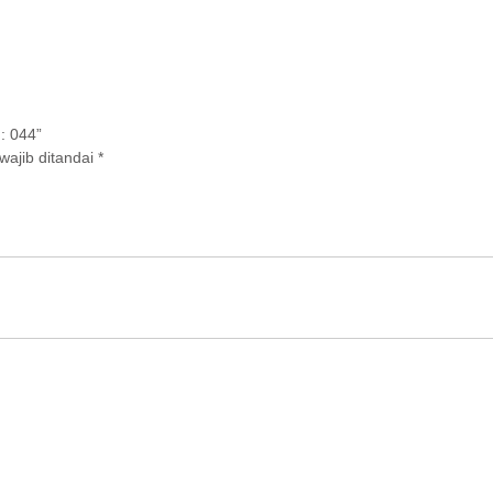
: 044”
wajib ditandai
*