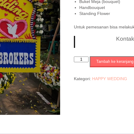
Buket Meja (bouquet)
Handbouquet
Standing Flower
Untuk pemesanan bisa melaku
Konta
Kuantitas
Tambah ke keranjang
KODE
=
SRF
Kategori:
HAPPY WEDDING
:
044