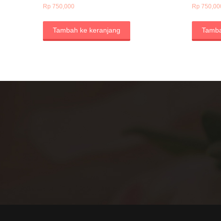
Rp
750,000
Rp
750,00
Tambah ke keranjang
Tamba